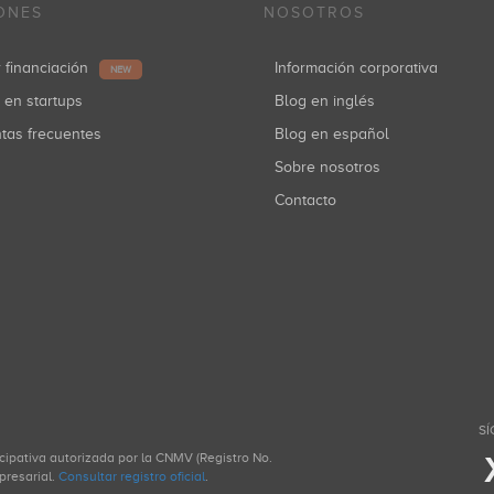
ONES
NOSOTROS
r financiación
Información corporativa
NEW
r en startups
Blog en inglés
ntas frecuentes
Blog en español
Sobre nosotros
Contacto
SÍ
icipativa autorizada por la CNMV (Registro No.
presarial.
Consultar registro oficial
.