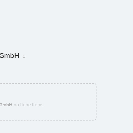
en GmbH
0
n GmbH
no tiene items