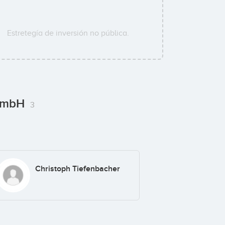
Estretegía de inversión no pública.
 GmbH
3
Christoph Tiefenbacher