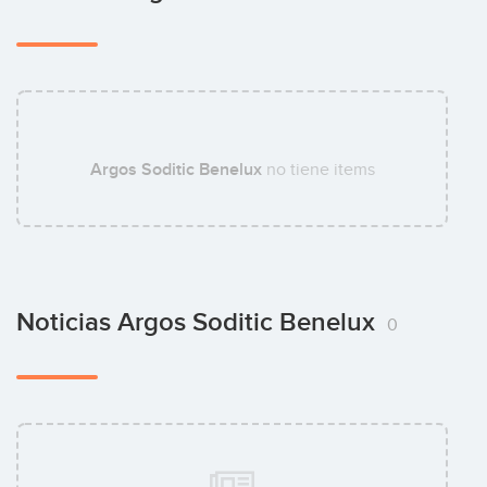
Argos Soditic Benelux
no tiene items
Noticias Argos Soditic Benelux
0