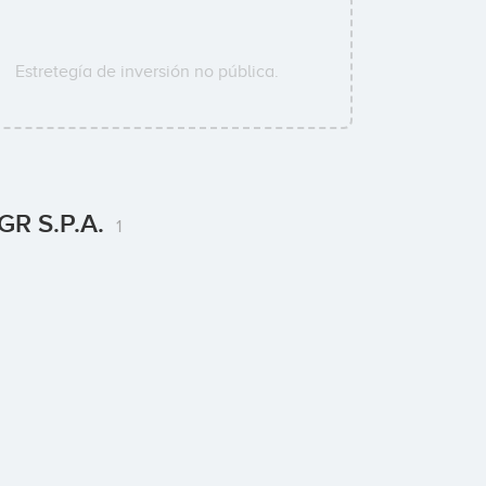
Estretegía de inversión no pública.
SGR S.p.A.
1