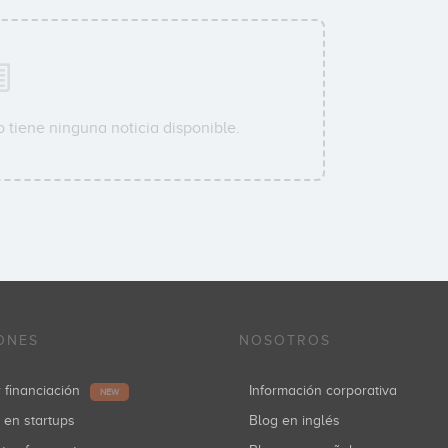
 tiene ninguna noticia disponible.
ONES
NOSOTROS
r financiación
Información corporativa
NEW
r en startups
Blog en inglés