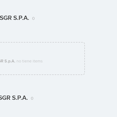
y SGR S.p.A.
0
GR S.p.A.
no tiene items
 SGR S.p.A.
0