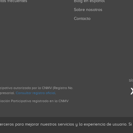
ntas frecuentes
Blog en español
Sobre nosotros
Contacto
SÍ
icipativa autorizada por la CNMV (Registro No.
presarial.
Consultar registro oficial
.
ciación Participativa registrado en la CNMV
erceros para mejorar nuestros servicios y la experiencia de usuario. S