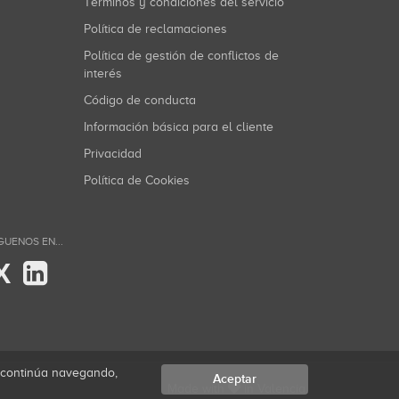
Términos y condiciones del servicio
Política de reclamaciones
Política de gestión de conflictos de
interés
Código de conducta
Información básica para el cliente
Privacidad
Política de Cookies
GUENOS EN...
X
i continúa navegando,
Aceptar
Made with
in Valencia.