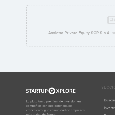
Assietta Private Equity SGR S.p.A.
no
SECCI
Busca
La plataforma premium de inversión en
compañías con alto potencial de
Inverti
crecimiento, y la comunidad de empresas
más activa de Europa.