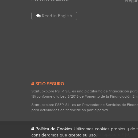
Pregu
Read in English
SITIO SEGURO
Startupxplore PSFP, S.L. es una plataforma de financiación part
18) conforme a la Ley 5/2015 de Fomento de la Financiación Em
Startupxplore PSFP, S.L. es un Proveedor de Servicios de Finan
para actividades de financiación participativa.
Política de Cookies
Utilizamos cookies propias y de t
Todos los derechos reservados. Startupxplore ® {0}.
consideramos que acepta su uso.