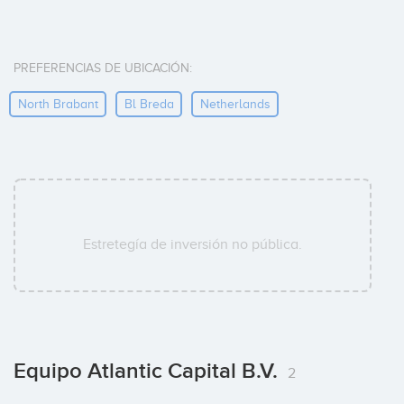
PREFERENCIAS DE UBICACIÓN:
North Brabant
Bl Breda
Netherlands
Estretegía de inversión no pública.
Equipo Atlantic Capital B.V.
2