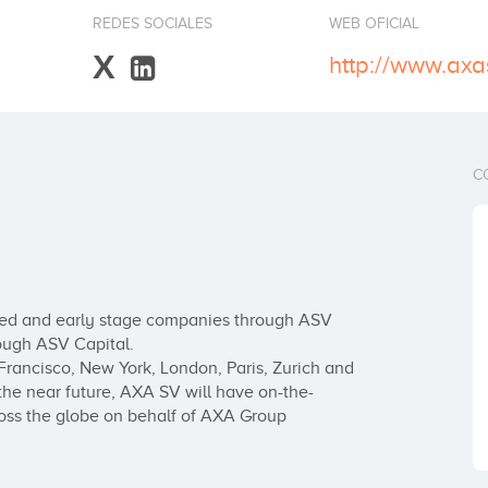
REDES SOCIALES
WEB OFICIAL
X
C
ed and early stage companies through ASV 
ough ASV Capital.

Francisco, New York, London, Paris, Zurich and 
 the near future, AXA SV will have on-the-
oss the globe on behalf of AXA Group 