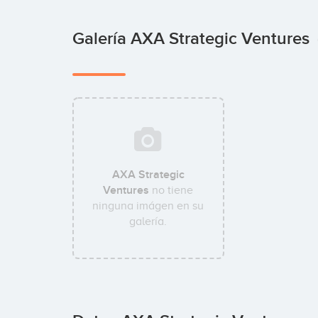
Galería AXA Strategic Ventures
AXA Strategic
Ventures
no tiene
ninguna imágen en su
galería.