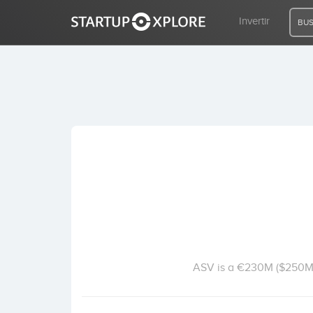
Invertir
BUS
BUSCO FINANCIACIÓN
REGISTRO
ACCESO
Inicio
Invertir
ASV is a €230M ($250M) 