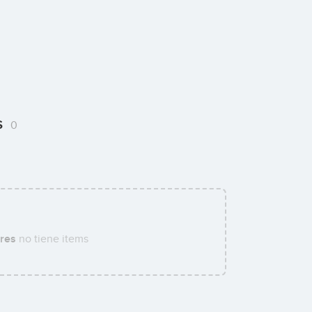
s
0
res
no tiene items