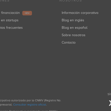
ONES
NOSOTROS
r financiación
Información corporativa
NEW
r en startups
Blog en inglés
ntas frecuentes
Blog en español
Sobre nosotros
Contacto
SÍ
icipativa autorizada por la CNMV (Registro No.
presarial.
Consultar registro oficial
.