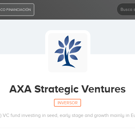
CO FINANCIACIÓN
AXA Strategic Ventures
INVERSOR
VC fund investing in seed, early stage and growth mainly in 