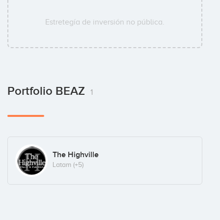
Estretegía de inversión no pública.
Portfolio BEAZ
1
The Highville
Latam
(+5)