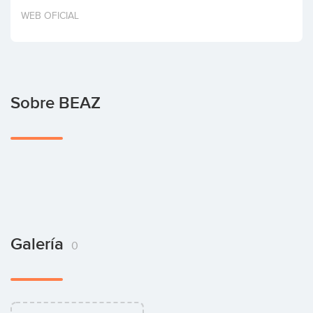
Invertir
WEB OFICIAL
Sobre BEAZ
Galería
0