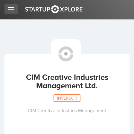
Toggle
navigation
BUSCO FINANCIACIÓN
REGISTRO
ACCESO
CIM Creative Industries
Management Ltd.
INVERSOR
CIM Creative Industries Management
Inicio