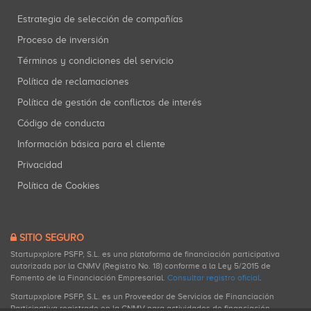
Estrategia de selección de compañías
Proceso de inversión
Términos y condiciones del servicio
Política de reclamaciones
Política de gestión de conflictos de interés
Código de conducta
Información básica para el cliente
Privacidad
Política de Cookies
SITIO SEGURO
Startupxplore PSFP, S.L. es una plataforma de financiación participativa
autorizada por la CNMV (Registro No. 18) conforme a la Ley 5/2015 de
Fomento de la Financiación Empresarial.
Consultar registro oficial
.
Startupxplore PSFP, S.L. es un Proveedor de Servicios de Financiación
Participativa registrado en la CNMV para actividades de financiación