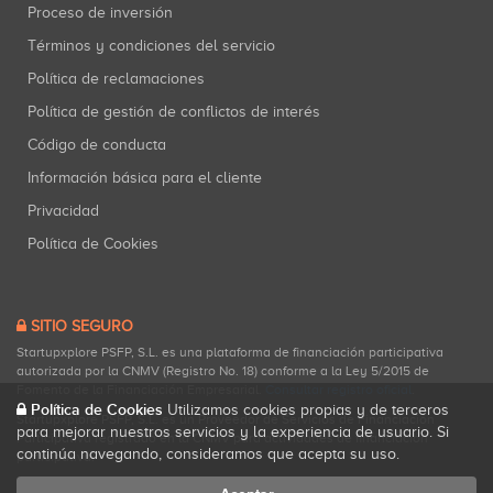
Proceso de inversión
Términos y condiciones del servicio
Política de reclamaciones
Política de gestión de conflictos de interés
Código de conducta
Información básica para el cliente
Privacidad
Política de Cookies
SITIO SEGURO
Startupxplore PSFP, S.L. es una plataforma de financiación participativa
autorizada por la CNMV (Registro No. 18) conforme a la Ley 5/2015 de
Fomento de la Financiación Empresarial.
Consultar registro oficial
.
Política de Cookies
Utilizamos cookies propias y de terceros
Startupxplore PSFP, S.L. es un Proveedor de Servicios de Financiación
para mejorar nuestros servicios y la experiencia de usuario. Si
Participativa registrado en la CNMV para actividades de financiación
continúa navegando, consideramos que acepta su uso.
participativa.