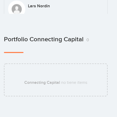
Lars Nordin
Tomas Ståhl
Portfolio Connecting Capital
0
Connecting Capital
no tiene items