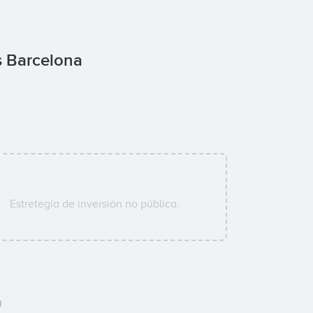
s Barcelona
Estretegía de inversión no pública.
0