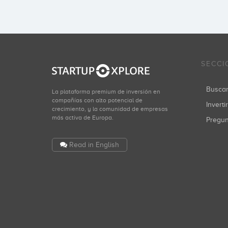
SECCI
Busca
La plataforma premium de inversión en
compañías con alto potencial de
Inverti
crecimiento, y la comunidad de empresas
más activa de Europa.
Pregu
Read in English