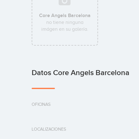
Core Angels Barcelona
no tiene ninguna
imágen en su galería.
Datos Core Angels Barcelona
OFICINAS
LOCALIZACIONES