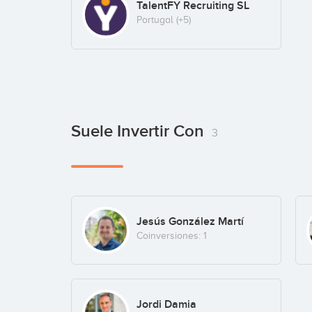
TalentFY Recruiting SL
Portugal
(+5)
Suele Invertir Con
3
Jesús González Martí
Coinversiones: 1
Jordi Damia