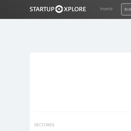
Invertir
BUS
BUSCO FINANCIACIÓN
REGISTRO
ACCESO
Inicio
Invertir
SECTORES