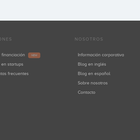
ONES
NOSOTROS
r financiación
Información corporativa
NEW
r en startups
Blog en inglés
ntas frecuentes
Blog en español
Sobre nosotros
Contacto