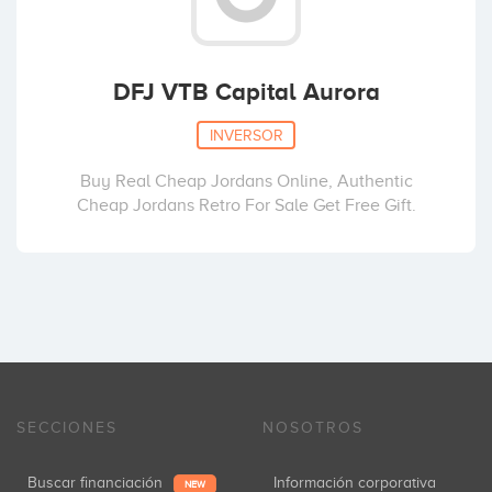
DFJ VTB Capital Aurora
INVERSOR
Buy Real Cheap Jordans Online, Authentic
Cheap Jordans Retro For Sale Get Free Gift.
SECCIONES
NOSOTROS
Buscar financiación
Información corporativa
NEW