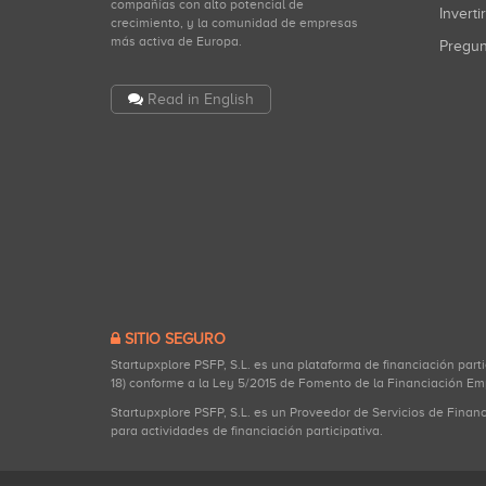
compañías con alto potencial de
Inverti
crecimiento, y la comunidad de empresas
más activa de Europa.
Pregu
Read in English
SITIO SEGURO
Startupxplore PSFP, S.L. es una plataforma de financiación part
18) conforme a la Ley 5/2015 de Fomento de la Financiación Em
Startupxplore PSFP, S.L. es un Proveedor de Servicios de Finan
para actividades de financiación participativa.