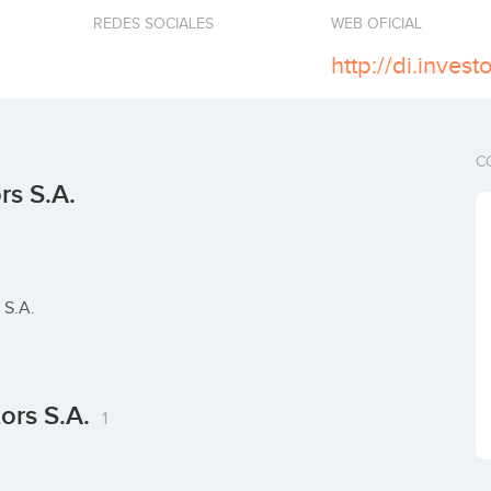
REDES SOCIALES
WEB OFICIAL
http://di.investo
C
rs S.A.
 S.A.
ors S.A.
1