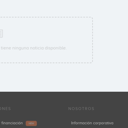
tiene ninguna noticia disponible.
ONES
NOSOTROS
r financiación
Información corporativa
NEW