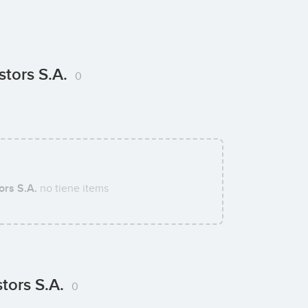
stors S.A.
0
ors S.A.
no tiene items
tors S.A.
0