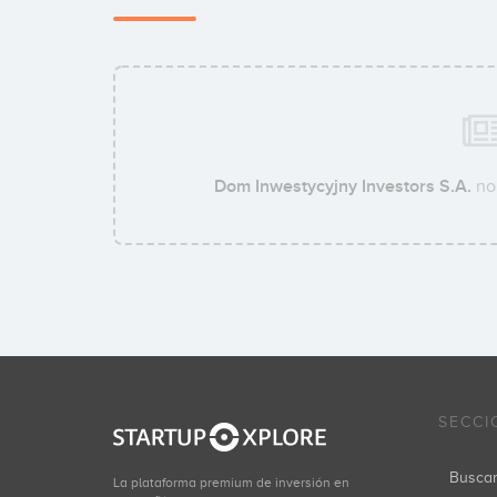
Dom Inwestycyjny Investors S.A.
no 
SECCI
Busca
La plataforma premium de inversión en