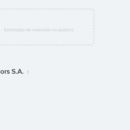
Estretegía de inversión no pública.
ors S.A.
1