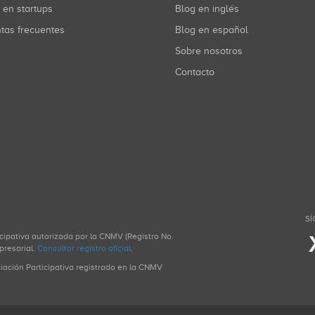
r en startups
Blog en inglés
ntas frecuentes
Blog en español
Sobre nosotros
Contacto
SÍ
icipativa autorizada por la CNMV (Registro No.
presarial.
Consultar registro oficial
.
ciación Participativa registrado en la CNMV