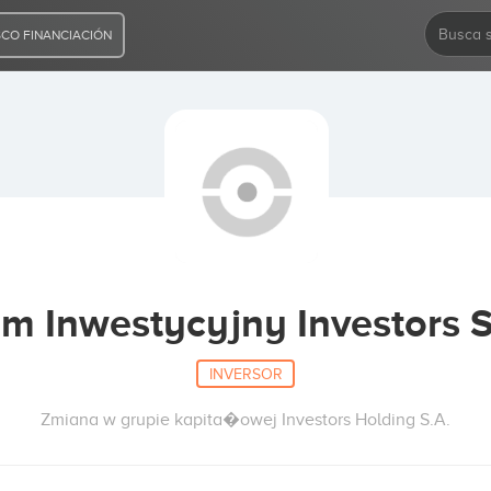
CO FINANCIACIÓN
m Inwestycyjny Investors S
INVERSOR
Zmiana w grupie kapita�owej Investors Holding S.A.