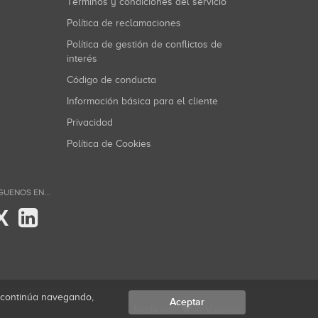
Términos y condiciones del servicio
Política de reclamaciones
Política de gestión de conflictos de
interés
Código de conducta
Información básica para el cliente
Privacidad
Política de Cookies
GUENOS EN...
X
i continúa navegando,
Aceptar
Made with
in Valencia.