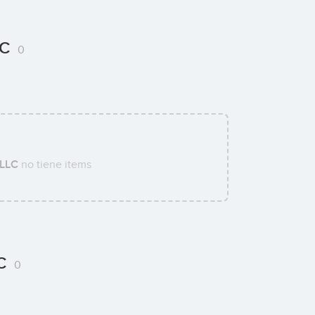
LC
0
 LLC
no tiene items
LC
0