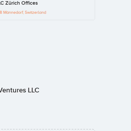
C Zürich Offices
8 Männedorf, Switzerland
 Ventures LLC