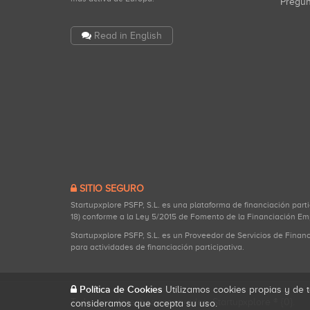
Pregu
Read in English
SITIO SEGURO
Startupxplore PSFP, S.L. es una plataforma de financiación part
18) conforme a la Ley 5/2015 de Fomento de la Financiación Em
Startupxplore PSFP, S.L. es un Proveedor de Servicios de Finan
para actividades de financiación participativa.
Política de Cookies
Utilizamos cookies propias y de t
Todos los derechos reservados. Startupxplore ® {0}.
consideramos que acepta su uso.