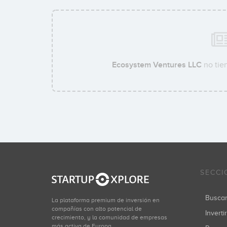
Ecosystem Ventures LLC
no tien
SECCI
Busca
La plataforma premium de inversión en
compañías con alto potencial de
Inverti
crecimiento, y la comunidad de empresas
más activa de Europa.