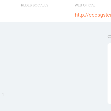
REDES SOCIALES
WEB OFICIAL
http://ecosyst
C
C
1