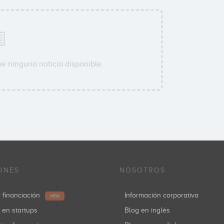
e ninguna noticia disponible.
ONES
NOSOTROS
r financiación
Información corporativa
NEW
r en startups
Blog en inglés