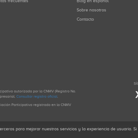
ntas frecuentes
Blog en español
Sobre nosotros
Contacto
SÍ
icipativa autorizada por la CNMV (Registro No.
presarial.
Consultar registro oficial
.
ciación Participativa registrado en la CNMV
erceros para mejorar nuestros servicios y la experiencia de usuario. S