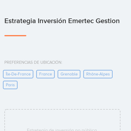
Estrategia Inversión Emertec Gestion
PREFERENCIAS DE UBICACIÓN:
Île-De-France
France
Grenoble
Rhône-Alpes
Paris
Estretegía de inversión no pública.