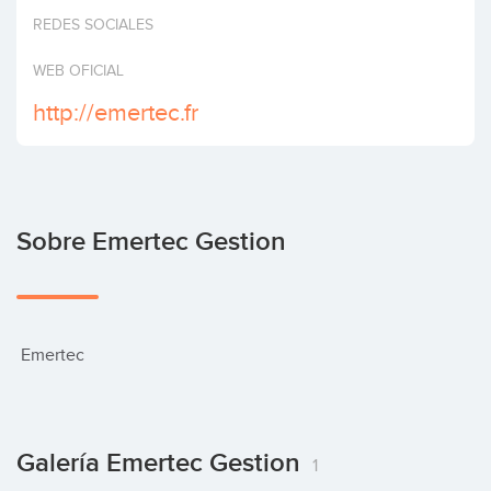
Invertir
REDES SOCIALES
WEB OFICIAL
http://emertec.fr
Sobre Emertec Gestion
 Emertec
Galería Emertec Gestion
1