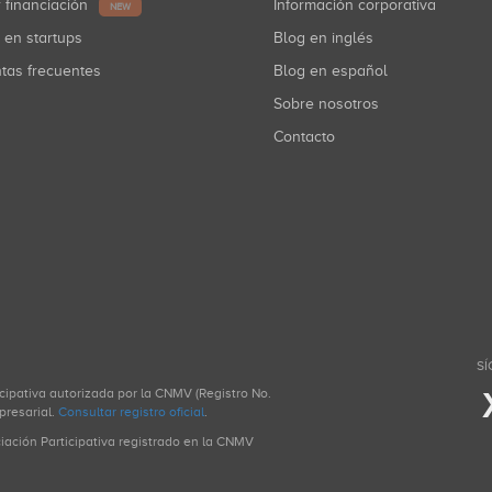
r financiación
Información corporativa
NEW
r en startups
Blog en inglés
ntas frecuentes
Blog en español
Sobre nosotros
Contacto
SÍ
icipativa autorizada por la CNMV (Registro No.
presarial.
Consultar registro oficial
.
ciación Participativa registrado en la CNMV