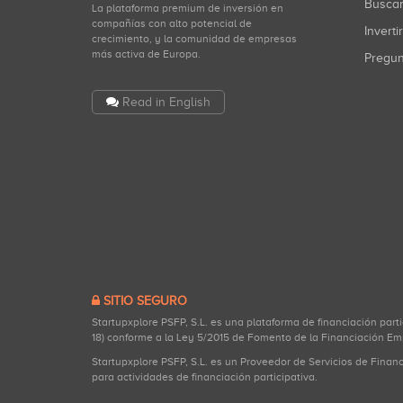
Busca
La plataforma premium de inversión en
compañías con alto potencial de
Inverti
crecimiento, y la comunidad de empresas
más activa de Europa.
Pregu
Read in English
SITIO SEGURO
Startupxplore PSFP, S.L. es una plataforma de financiación part
18) conforme a la Ley 5/2015 de Fomento de la Financiación Em
Startupxplore PSFP, S.L. es un Proveedor de Servicios de Finan
para actividades de financiación participativa.