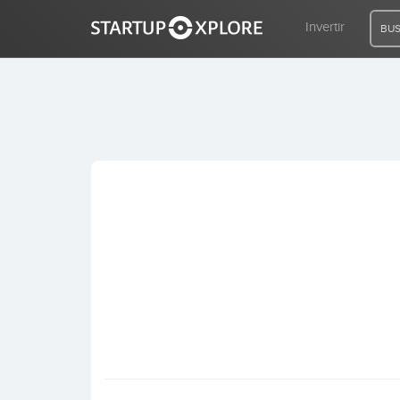
Invertir
BUS
BUSCO FINANCIACIÓN
REGISTRO
ACCESO
Inicio
Invertir