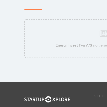
Energi Invest Fyn A/S
no tiene
SECCI