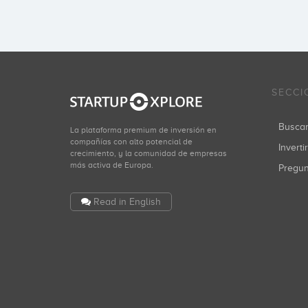
SECCI
Busca
La plataforma premium de inversión en
compañías con alto potencial de
Inverti
crecimiento, y la comunidad de empresas
más activa de Europa.
Pregu
Read in English