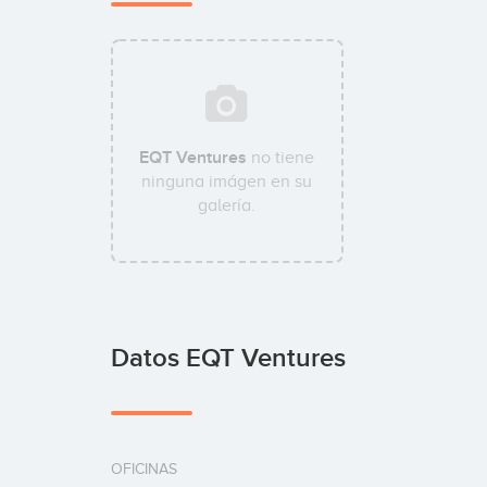
EQT Ventures
no tiene
ninguna imágen en su
galería.
Datos EQT Ventures
OFICINAS