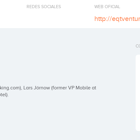
REDES SOCIALES
WEB OFICIAL
http://eqtvent
C
ing.com), Lars Jörnow (former VP Mobile at 
el).