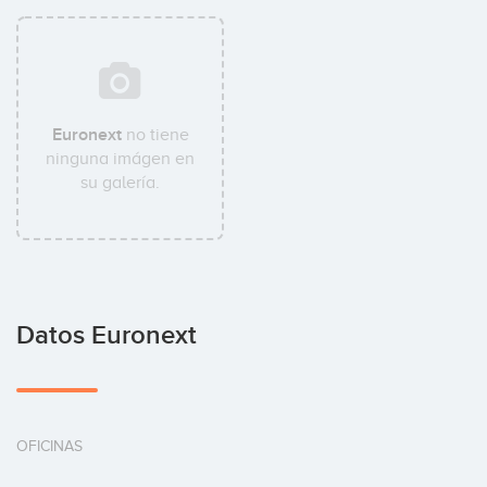
Euronext
no tiene
ninguna imágen en
su galería.
Datos Euronext
OFICINAS