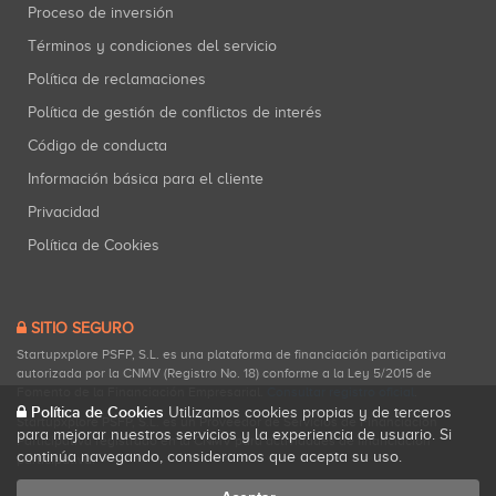
Proceso de inversión
Términos y condiciones del servicio
Política de reclamaciones
Política de gestión de conflictos de interés
Código de conducta
Información básica para el cliente
Privacidad
Política de Cookies
SITIO SEGURO
Startupxplore PSFP, S.L. es una plataforma de financiación participativa
autorizada por la CNMV (Registro No. 18) conforme a la Ley 5/2015 de
Fomento de la Financiación Empresarial.
Consultar registro oficial
.
Política de Cookies
Utilizamos cookies propias y de terceros
Startupxplore PSFP, S.L. es un Proveedor de Servicios de Financiación
para mejorar nuestros servicios y la experiencia de usuario. Si
Participativa registrado en la CNMV para actividades de financiación
continúa navegando, consideramos que acepta su uso.
participativa.