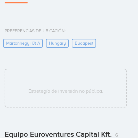
PREFERENCIAS DE UBICACIÓN:
Mártonhegyi Út A
Hungary
Budapest
Estretegía de inversión no pública.
Equipo Euroventures Capital Kft.
6