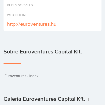
Invertir
REDES SOCIALES
WEB OFICIAL
http://euroventures.hu
Sobre Euroventures Capital Kft.
 Euroventures - Index
Galería Euroventures Capital Kft.
1