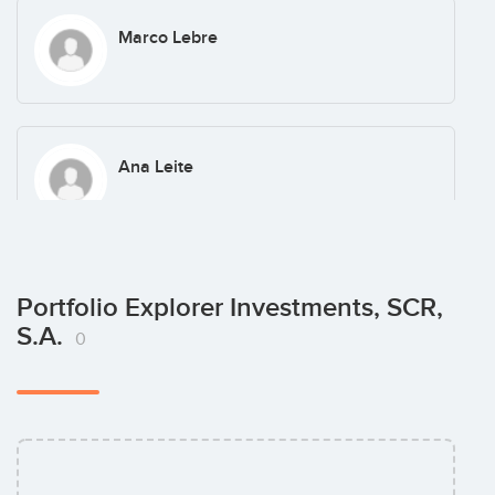
Marco Lebre
Ana Leite
David Cálem Ferreira
Portfolio Explorer Investments, SCR,
S.A.
0
Pedro Seabra