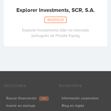
Explorer Investments, SCR, S.A.
INVERSOR
Explorer Investments líder no mercado
português de Private Equity
SECCIONES
NOSOTROS
Buscar financiación
Información corporativa
NEW
Invertir en startups
Blog en inglés