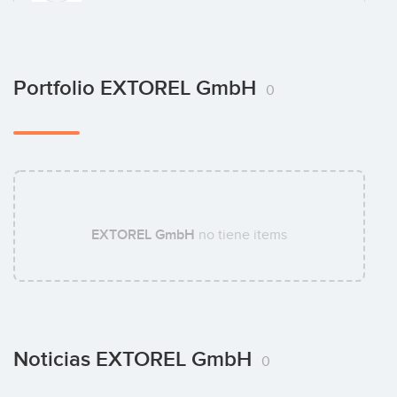
Kai Linde
Portfolio EXTOREL GmbH
0
Philipp Pötzl
EXTOREL GmbH
no tiene items
Noticias EXTOREL GmbH
0