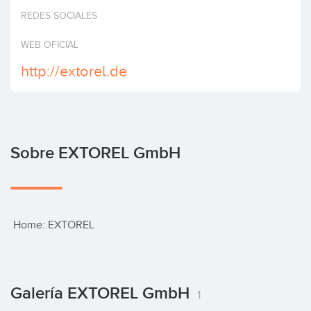
Invertir
REDES SOCIALES
WEB OFICIAL
http://extorel.de
Sobre EXTOREL GmbH
 Home: EXTOREL
Galería EXTOREL GmbH
1