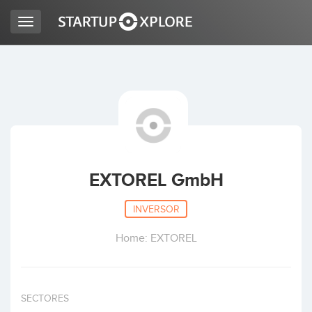
Toggle
navigation
BUSCO FINANCIACIÓN
REGISTRO
ACCESO
EXTOREL GmbH
INVERSOR
Home: EXTOREL
Inicio
SECTORES