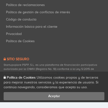
Política de reclamaciones
Política de gestión de conflictos de interés
Código de conducta
Información básica para el cliente
Privacidad
Política de Cookies
SITIO SEGURO
Startupxplore PSFP, S.L. es una plataforma de financiación participativa
autorizada por la CNMV (Registro No. 18) conforme a la Ley 5/2015 de
Fomento de la Financiación Empresarial.
Consultar registro oficial
.
Política de Cookies
Utilizamos cookies propias y de terceros
Startupxplore PSFP, S.L. es un Proveedor de Servicios de Financiación
para mejorar nuestros servicios y la experiencia de usuario. Si
Participativa registrado en la CNMV para actividades de financiación
continúa navegando, consideramos que acepta su uso.
participativa.
Aceptar
Todos los derechos reservados. Startupxplore ® {0}.