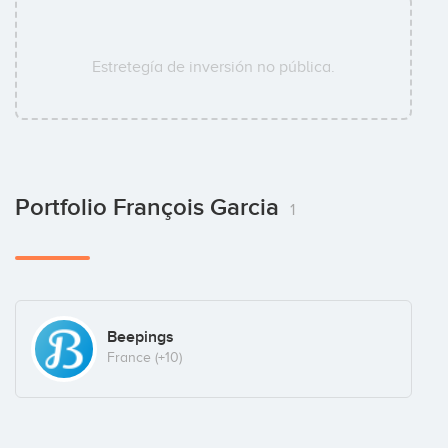
Estretegía de inversión no pública.
Portfolio François Garcia
1
Beepings
France
(+10)