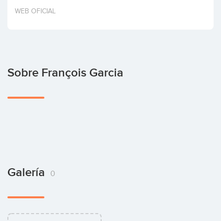
Invertir
WEB OFICIAL
Sobre François Garcia
Galería
0