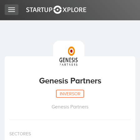
Toggle
navigation
BUSCO FINANCIACIÓN
REGISTRO
ACCESO
Genesis Partners
INVERSOR
Genesis Partners
Inicio
SECTORES