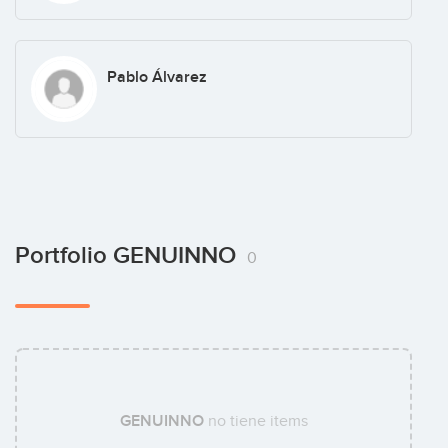
Pablo Álvarez
Portfolio GENUINNO
0
GENUINNO
no tiene items