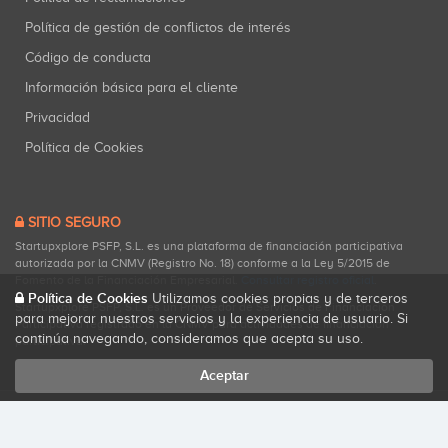
Política de gestión de conflictos de interés
Código de conducta
Información básica para el cliente
Privacidad
Política de Cookies
SITIO SEGURO
Startupxplore PSFP, S.L. es una plataforma de financiación participativa
autorizada por la CNMV (Registro No. 18) conforme a la Ley 5/2015 de
Fomento de la Financiación Empresarial.
Consultar registro oficial
.
Política de Cookies
Utilizamos cookies propias y de terceros
Startupxplore PSFP, S.L. es un Proveedor de Servicios de Financiación
para mejorar nuestros servicios y la experiencia de usuario. Si
Participativa registrado en la CNMV para actividades de financiación
continúa navegando, consideramos que acepta su uso.
participativa.
Aceptar
Todos los derechos reservados. Startupxplore ® {0}.