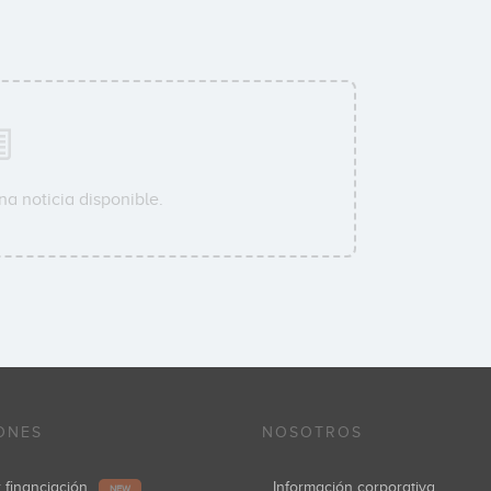
a noticia disponible.
ONES
NOSOTROS
r financiación
Información corporativa
NEW