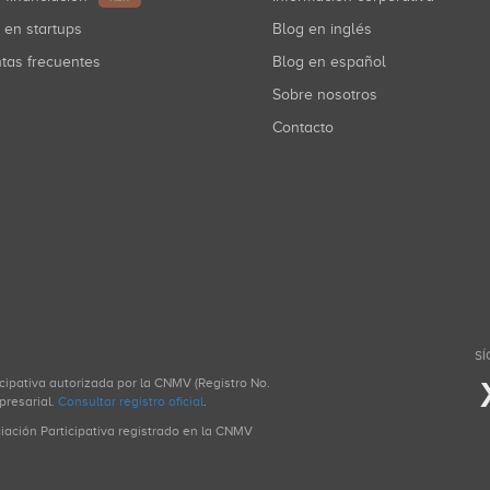
r en startups
Blog en inglés
ntas frecuentes
Blog en español
Sobre nosotros
Contacto
SÍ
icipativa autorizada por la CNMV (Registro No.
presarial.
Consultar registro oficial
.
ciación Participativa registrado en la CNMV