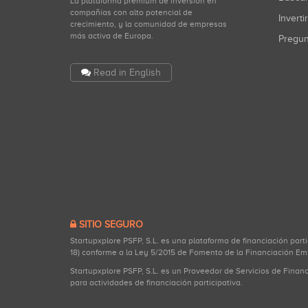
La plataforma premium de inversión en
compañías con alto potencial de
Inverti
crecimiento, y la comunidad de empresas
más activa de Europa.
Pregu
Read in English
SITIO SEGURO
Startupxplore PSFP, S.L. es una plataforma de financiación part
18) conforme a la Ley 5/2015 de Fomento de la Financiación Em
Startupxplore PSFP, S.L. es un Proveedor de Servicios de Finan
para actividades de financiación participativa.