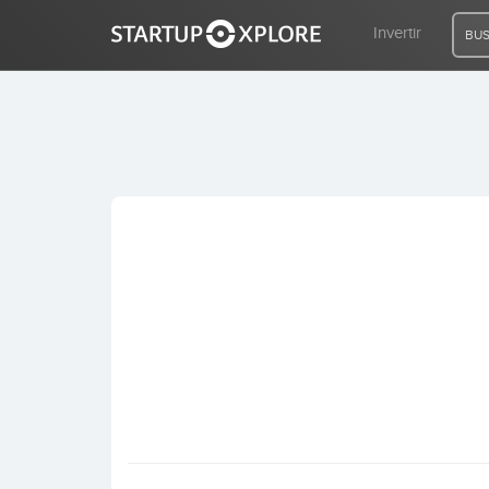
Invertir
BUS
BUSCO FINANCIACIÓN
REGISTRO
ACCESO
Inicio
Invertir