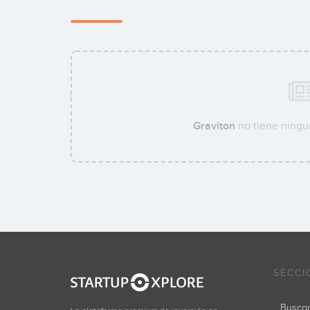
Graviton
no tiene ningun
SECCI
Busca