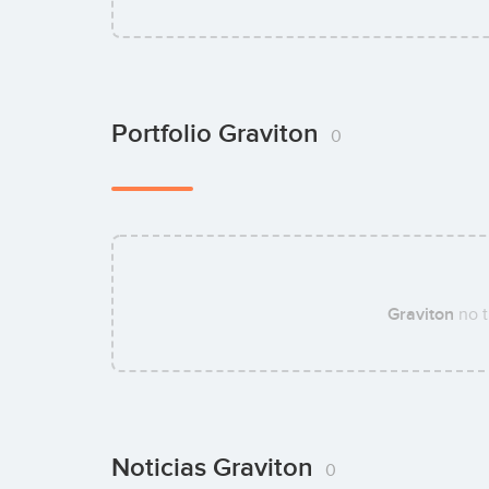
Portfolio Graviton
0
Graviton
no t
Noticias Graviton
0