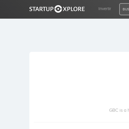
Invertir
BUS
BUSCO FINANCIACIÓN
REGISTRO
ACCESO
Inicio
Invertir
GBC is a 