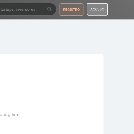
ACCESO
REGISTRO
uity firm.