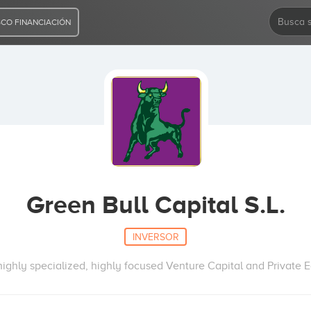
CO FINANCIACIÓN
Green Bull Capital S.L.
INVERSOR
highly specialized, highly focused Venture Capital and Private Eq