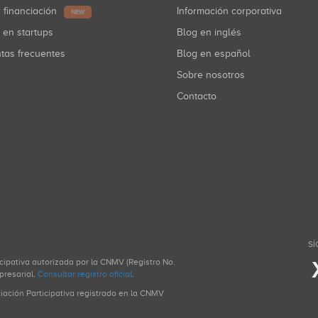
r financiación
Información corporativa
NEW
r en startups
Blog en inglés
ntas frecuentes
Blog en español
Sobre nosotros
Contacto
SÍ
icipativa autorizada por la CNMV (Registro No.
presarial.
Consultar registro oficial
.
ciación Participativa registrado en la CNMV