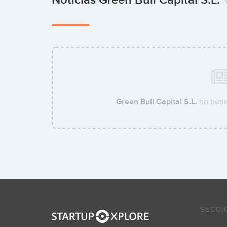
Green Bull Capital S.L.
no tiene
SECCI