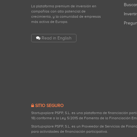
Busca
La plataforma premium de inversión en
compañías con alto potencial de
Inverti
crecimiento, y la comunidad de empresas
más activa de Europa.
Pregu
Read in English
SITIO SEGURO
Startupxplore PSFP, S.L. es una plataforma de financiación part
18) conforme a la Ley 5/2015 de Fomento de la Financiación Em
Startupxplore PSFP, S.L. es un Proveedor de Servicios de Finan
para actividades de financiación participativa.