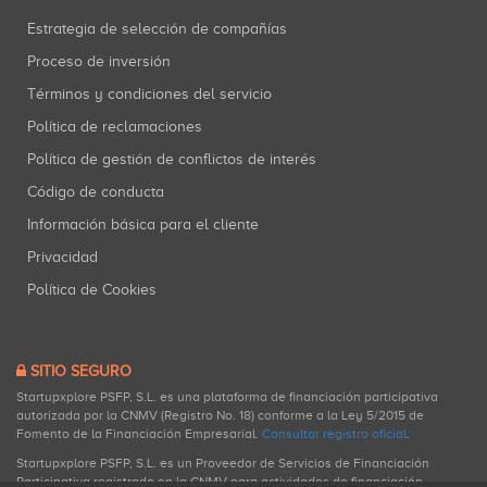
Estrategia de selección de compañías
Proceso de inversión
Términos y condiciones del servicio
Política de reclamaciones
Política de gestión de conflictos de interés
Código de conducta
Información básica para el cliente
Privacidad
Política de Cookies
SITIO SEGURO
Startupxplore PSFP, S.L. es una plataforma de financiación participativa
autorizada por la CNMV (Registro No. 18) conforme a la Ley 5/2015 de
Fomento de la Financiación Empresarial.
Consultar registro oficial
.
Startupxplore PSFP, S.L. es un Proveedor de Servicios de Financiación
Participativa registrado en la CNMV para actividades de financiación