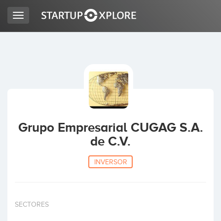
Toggle
navigation
BUSCO FINANCIACIÓN
REGISTRO
ACCESO
Grupo Empresarial CUGAG S.A.
de C.V.
INVERSOR
Inicio
SECTORES