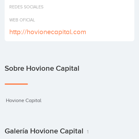
Invertir
REDES SOCIALES
WEB OFICIAL
http://hovionecapital.com
Sobre Hovione Capital
 Hovione Capital
Galería Hovione Capital
1