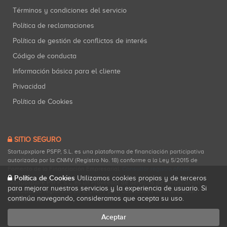
Términos y condiciones del servicio
Política de reclamaciones
Política de gestión de conflictos de interés
Código de conducta
Información básica para el cliente
Privacidad
Política de Cookies
SITIO SEGURO
Startupxplore PSFP, S.L. es una plataforma de financiación participativa
autorizada por la CNMV (Registro No. 18) conforme a la Ley 5/2015 de
Fomento de la Financiación Empresarial.
Consultar registro oficial
.
Política de Cookies
Utilizamos cookies propias y de terceros
Startupxplore PSFP, S.L. es un Proveedor de Servicios de Financiación
para mejorar nuestros servicios y la experiencia de usuario. Si
Participativa registrado en la CNMV para actividades de financiación
continúa navegando, consideramos que acepta su uso.
participativa.
Aceptar