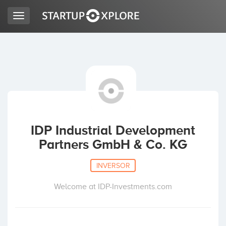
Toggle
navigation
BUSCO FINANCIACIÓN
REGISTRO
ACCESO
IDP Industrial Development
Partners GmbH & Co. KG
INVERSOR
Welcome at IDP-Investments.com
Inicio