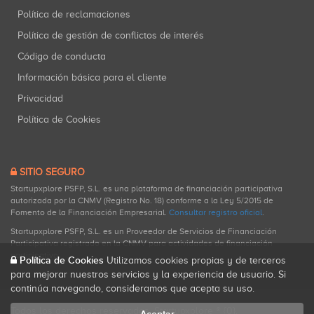
Política de reclamaciones
Política de gestión de conflictos de interés
Código de conducta
Información básica para el cliente
Privacidad
Política de Cookies
SITIO SEGURO
Startupxplore PSFP, S.L. es una plataforma de financiación participativa
autorizada por la CNMV (Registro No. 18) conforme a la Ley 5/2015 de
Fomento de la Financiación Empresarial.
Consultar registro oficial
.
Startupxplore PSFP, S.L. es un Proveedor de Servicios de Financiación
Participativa registrado en la CNMV para actividades de financiación
participativa.
Política de Cookies
Utilizamos cookies propias y de terceros
para mejorar nuestros servicios y la experiencia de usuario. Si
continúa navegando, consideramos que acepta su uso.
Todos los derechos reservados. Startupxplore ® {0}.