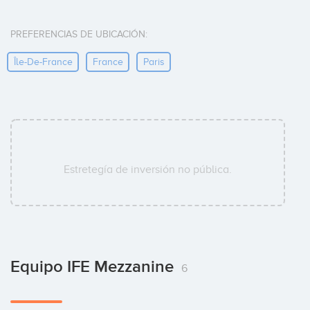
PREFERENCIAS DE UBICACIÓN:
Île-De-France
France
Paris
Estretegía de inversión no pública.
Equipo IFE Mezzanine
6