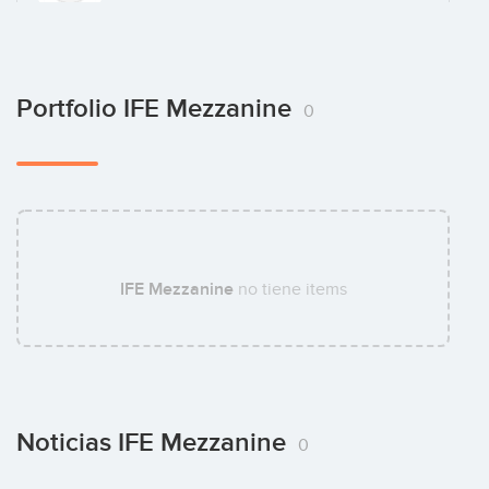
Laurent Warlop
Portfolio IFE Mezzanine
0
Julien Meir
IFE Mezzanine
no tiene items
Noticias IFE Mezzanine
0