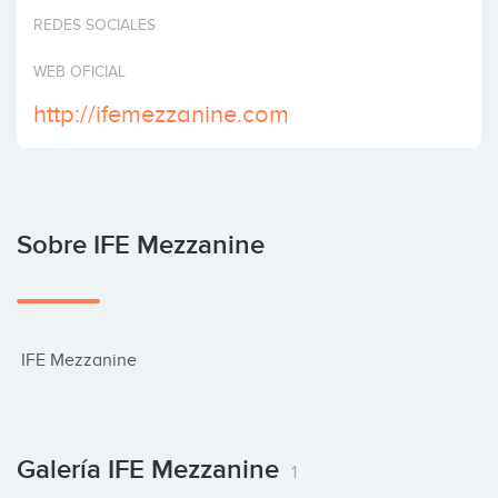
Invertir
REDES SOCIALES
WEB OFICIAL
http://ifemezzanine.com
Sobre IFE Mezzanine
 IFE Mezzanine
Galería IFE Mezzanine
1