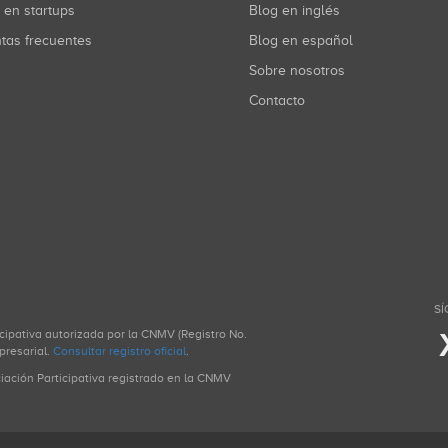
r en startups
Blog en inglés
ntas frecuentes
Blog en español
Sobre nosotros
Contacto
SÍ
icipativa autorizada por la CNMV (Registro No.
presarial.
Consultar registro oficial
.
ciación Participativa registrado en la CNMV