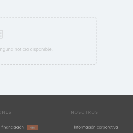
nguna noticia disponible.
ONES
NOSOTROS
r financiación
Información corporativa
NEW