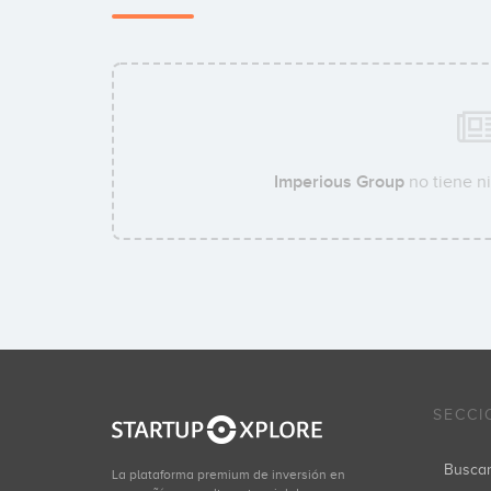
Imperious Group
no tiene ni
SECCI
Busca
La plataforma premium de inversión en