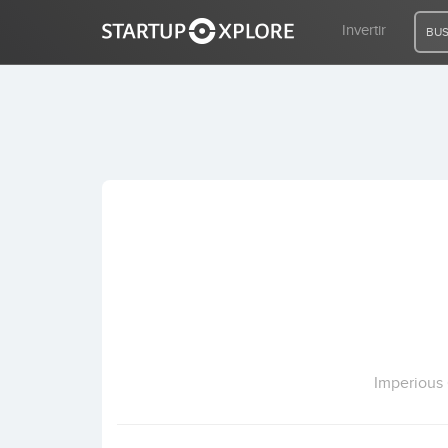
Invertir
BUS
BUSCO FINANCIACIÓN
REGISTRO
ACCESO
Inicio
Invertir
Imperious 