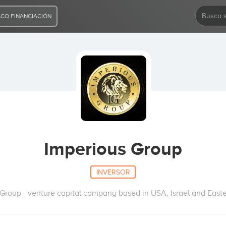
CO FINANCIACIÓN
Imperious Group
INVERSOR
Group - venture capital company based in USA, Israel and East