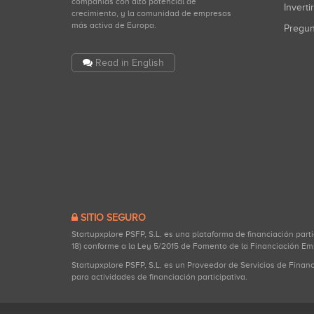
compañías con alto potencial de
Inverti
crecimiento, y la comunidad de empresas
más activa de Europa.
Pregu
Read in English
SITIO SEGURO
Startupxplore PSFP, S.L. es una plataforma de financiación part
18) conforme a la Ley 5/2015 de Fomento de la Financiación Em
Startupxplore PSFP, S.L. es un Proveedor de Servicios de Finan
para actividades de financiación participativa.