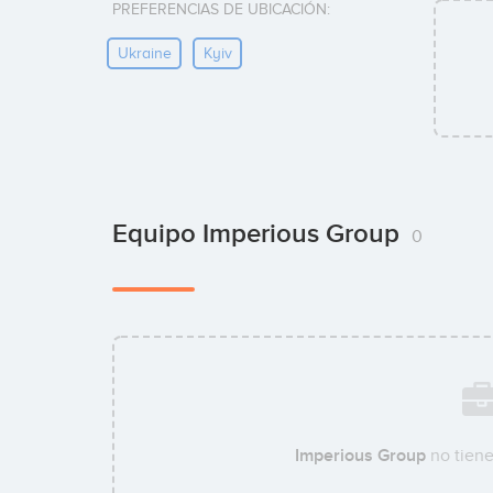
PREFERENCIAS DE UBICACIÓN:
Ukraine
Kyiv
Equipo Imperious Group
0
Imperious Group
no tiene