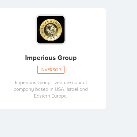
Imperious Group
INVERSOR
Imperious Group - venture capital
company based in USA, Israel and
Eastern Europe.