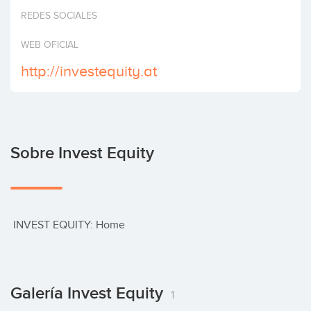
Invertir
REDES SOCIALES
WEB OFICIAL
http://investequity.at
Sobre Invest Equity
 INVEST EQUITY: Home
Galería Invest Equity
1