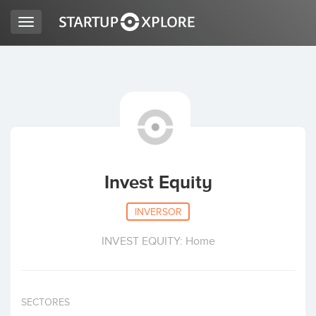
Toggle
navigation
BUSCO FINANCIACIÓN
REGISTRO
ACCESO
Invest Equity
INVERSOR
INVEST EQUITY: Home
Inicio
SECTORES