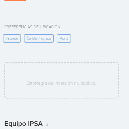
PREFERENCIAS DE UBICACIÓN:
France
Île-De-France
Paris
Estretegía de inversión no pública.
Equipo IPSA
3