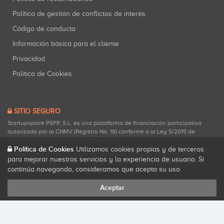
Política de gestión de conflictos de interés
Código de conducta
Información básica para el cliente
Privacidad
Política de Cookies
SITIO SEGURO
Startupxplore PSFP, S.L. es una plataforma de financiación participativa
autorizada por la CNMV (Registro No. 18) conforme a la Ley 5/2015 de
Fomento de la Financiación Empresarial.
Consultar registro oficial
.
Política de Cookies
Utilizamos cookies propias y de terceros
Startupxplore PSFP, S.L. es un Proveedor de Servicios de Financiación
para mejorar nuestros servicios y la experiencia de usuario. Si
Participativa registrado en la CNMV para actividades de financiación
continúa navegando, consideramos que acepta su uso.
participativa.
Aceptar
Todos los derechos reservados. Startupxplore ® {0}.