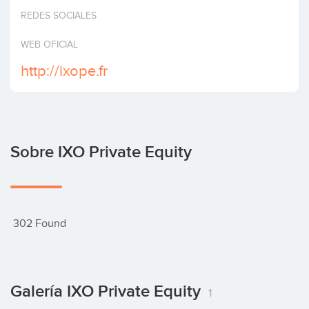
Invertir
REDES SOCIALES
WEB OFICIAL
http://ixope.fr
Sobre IXO Private Equity
 302 Found
Galería IXO Private Equity
1