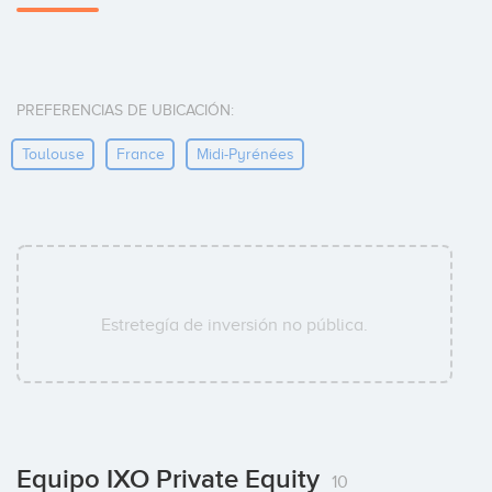
PREFERENCIAS DE UBICACIÓN:
Toulouse
France
Midi-Pyrénées
Estretegía de inversión no pública.
Equipo IXO Private Equity
10