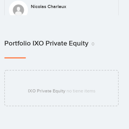
Nicolas Charleux
Alexandre Sagon
Portfolio IXO Private Equity
0
Olivier Athanase
IXO Private Equity
no tiene items
Nicolas Olivès