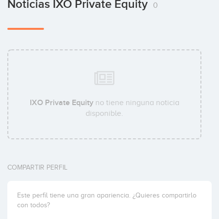
Noticias IXO Private Equity
0
Andre Debet
Rémi Chériaux
IXO Private Equity
no tiene ninguna noticia
disponible.
Marie-Laure Joubard
COMPARTIR PERFIL
Este perfil tiene una gran apariencia. ¿Quieres compartirlo
con todos?