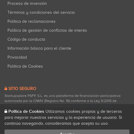
Proceso de inversión
Términos y condiciones del servicio
Política de reclamaciones
Política de gestión de conflictos de interés
Código de conducta
Información básica para el cliente
Privacidad
Política de Cookies
SITIO SEGURO
Startupxplore PSFP, S.L. es una plataforma de financiación participativa
autorizada por la CNMV (Registro No. 18) conforme a la Ley 5/2015 de
Fomento de la Financiación Empresarial.
Consultar registro oficial
.
Política de Cookies
Utilizamos cookies propias y de terceros
Startupxplore PSFP, S.L. es un Proveedor de Servicios de Financiación
para mejorar nuestros servicios y la experiencia de usuario. Si
Participativa registrado en la CNMV para actividades de financiación
continúa navegando, consideramos que acepta su uso.
participativa.