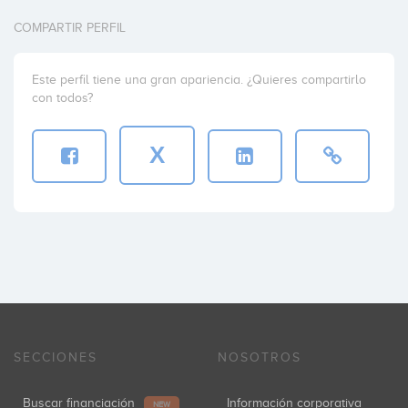
COMPARTIR PERFIL
Este perfil tiene una gran apariencia. ¿Quieres compartirlo
con todos?
X
SECCIONES
NOSOTROS
Buscar financiación
Información corporativa
NEW