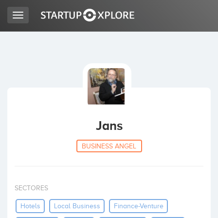
Toggle
navigation
BUSCO FINANCIACIÓN
REGISTRO
ACCESO
Jans
BUSINESS ANGEL
SECTORES
Inicio
Hotels
Local Business
Finance-Venture