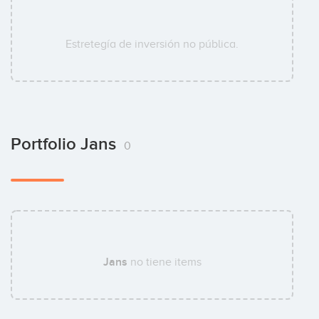
Estretegía de inversión no pública.
Portfolio Jans
0
Jans
no tiene items