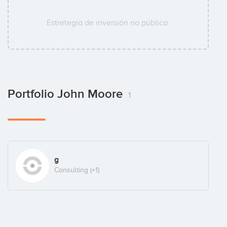
Estretegía de inversión no pública.
Portfolio John Moore
1
g
Consulting
(+1)