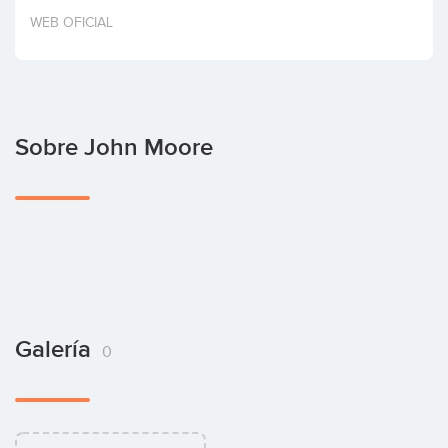
Invertir
WEB OFICIAL
Sobre John Moore
Galería
0