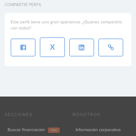
COMPARTIR PERFIL
Este perfil tiene una gran apariencia. ¿Quieres compartirlo
con todos?
X
SECCIONES
NOSOTROS
Buscar financiación
Información corporativa
NEW