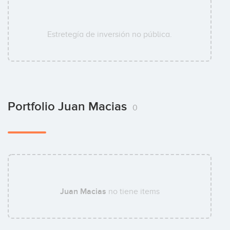
Estretegía de inversión no pública.
Portfolio Juan Macias
0
Juan Macias
no tiene items