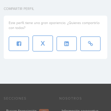
COMPARTIR PERFIL
Este perfil tiene una gran apariencia. ¿Quieres compartirlo
con todos?
X
SECCIONES
NOSOTROS
Buscar financiación
Información corporativa