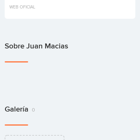
Invertir
WEB OFICIAL
Sobre Juan Macias
Galería
0