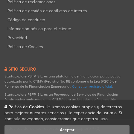
Política de reclamaciones
Política de gestión de conflictos de interés
Código de conducta
Información básica para el cliente
Privacidad
Política de Cookies
SITIO SEGURO
Startupxplore PSFP, S.L. es una plataforma de financiación participativa
autorizada por la CNMV (Registro No. 18) conforme a la Ley 5/2015 de
Fomento de la Financiación Empresarial.
Consultar registro oficial
.
Startupxplore PSFP, S.L. es un Proveedor de Servicios de Financiación
Participativa registrado en la CNMV para actividades de financiación
participativa.
Política de Cookies
Utilizamos cookies propias y de terceros
para mejorar nuestros servicios y la experiencia de usuario. Si
continúa navegando, consideramos que acepta su uso.
Todos los derechos reservados. Startupxplore ® {0}.
Aceptar