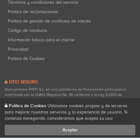
Términos y condiciones del servicio
Política de reclamaciones
Política de gestión de conflictos de interés
Código de conducta
Información básica para el cliente
Privacidad
Política de Cookies
SITIO SEGURO
Startupxplore PSFP, S.L. es una plataforma de financiación participativa
autorizada por la CNMV (Registro No. 18) conforme a la Ley 5/2015 de
Fomento de la Financiación Empresarial.
Consultar registro oficial
.
Política de Cookies
Utilizamos cookies propias y de terceros
Startupxplore PSFP, S.L. es un Proveedor de Servicios de Financiación
para mejorar nuestros servicios y la experiencia de usuario. Si
Participativa registrado en la CNMV para actividades de financiación
continúa navegando, consideramos que acepta su uso.
participativa.
Aceptar