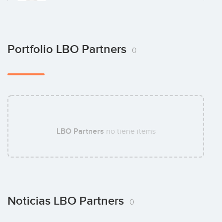
Stéphane d'Agostino
Portfolio LBO Partners
0
LBO Partners
no tiene items
Noticias LBO Partners
0