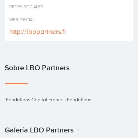
Invertir
REDES SOCIALES
WEB OFICIAL
http://lbopartners.fr
Sobre LBO Partners
 Fondations Capital France | Fondations
Galería LBO Partners
1