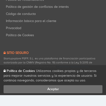
Política de gestión de conflictos de interés
Código de conducta
Información básica para el cliente
Privacidad
Política de Cookies
SITIO SEGURO
Startupxplore PSFP, S.L. es una plataforma de financiación participativa
autorizada por la CNMV (Registro No. 18) conforme a la Ley 5/2015 de
Fomento de la Financiación Empresarial.
Consultar registro oficial
.
Política de Cookies
Utilizamos cookies propias y de terceros
Startupxplore PSFP, S.L. es un Proveedor de Servicios de Financiación
para mejorar nuestros servicios y la experiencia de usuario. Si
Participativa registrado en la CNMV para actividades de financiación
continúa navegando, consideramos que acepta su uso.
participativa.
Aceptar
Todos los derechos reservados. Startupxplore ® {0}.