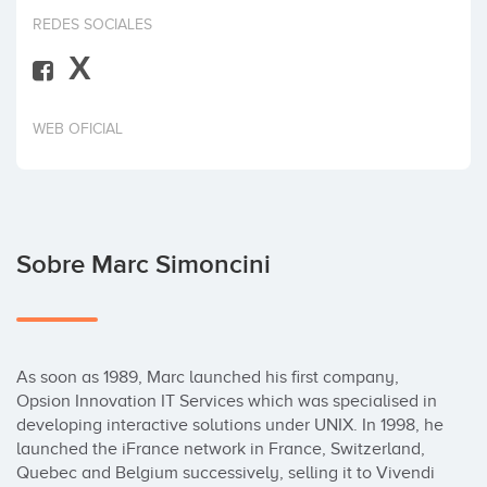
Invertir
REDES SOCIALES
X
WEB OFICIAL
Sobre Marc Simoncini
As soon as 1989, Marc launched his first company, 
Opsion Innovation IT Services which was specialised in 
developing interactive solutions under UNIX. In 1998, he 
launched the iFrance network in France, Switzerland, 
Quebec and Belgium successively, selling it to Vivendi 