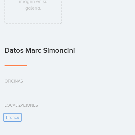
imágen en su
galería.
Datos Marc Simoncini
OFICINAS
LOCALIZACIONES
France