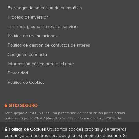
Estrategia de selección de compañías
Proceso de inversión
Términos y condiciones del servicio
Política de reclamaciones
Política de gestión de conflictos de interés
Código de conducta
Información básica para el cliente
Privacidad
Política de Cookies
SITIO SEGURO
Startupxplore PSFP, S.L. es una plataforma de financiación participativa
autorizada por la CNMV (Registro No. 18) conforme a la Ley 5/2015 de
Fomento de la Financiación Empresarial.
Consultar registro oficial
.
Política de Cookies
Utilizamos cookies propias y de terceros
Startupxplore PSFP, S.L. es un Proveedor de Servicios de Financiación
para mejorar nuestros servicios y la experiencia de usuario. Si
Participativa registrado en la CNMV para actividades de financiación