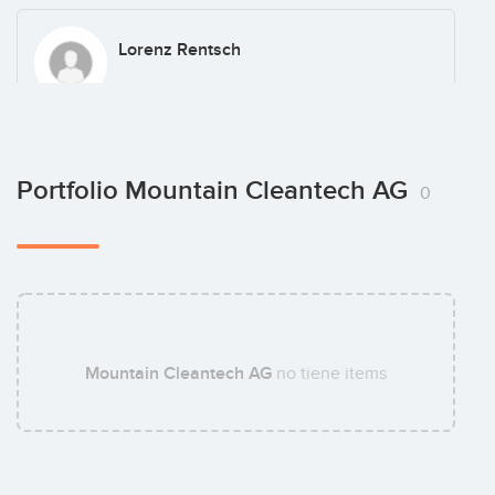
Lorenz Rentsch
Fabian Kälin
Portfolio Mountain Cleantech AG
0
Mountain Cleantech AG
no tiene items