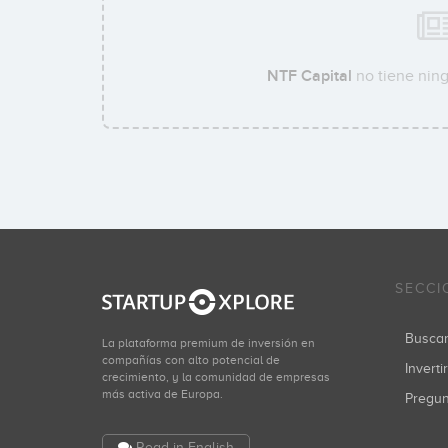
NTF Capital
no tiene ning
SECCI
Busca
La plataforma premium de inversión en
compañías con alto potencial de
Inverti
crecimiento, y la comunidad de empresas
más activa de Europa.
Pregu
Read in English