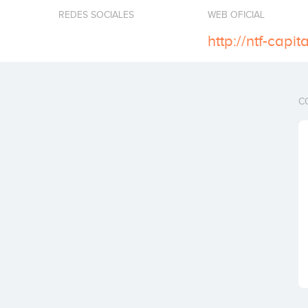
REDES SOCIALES
WEB OFICIAL
http://ntf-capit
C