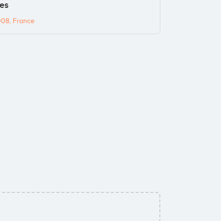
ces
008, France