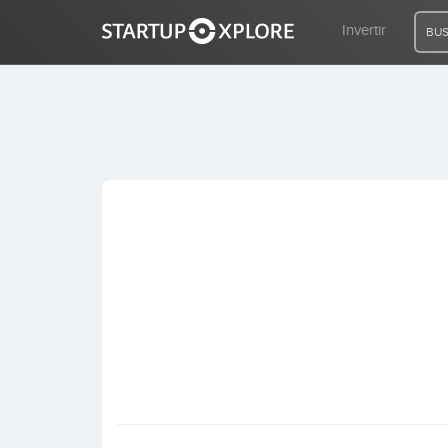
Invertir
BUS
BUSCO FINANCIACIÓN
REGISTRO
ACCESO
Inicio
Invertir