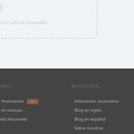
una noticia disponible.
ONES
NOSOTROS
r financiación
Información corporativa
NEW
r en startups
Blog en inglés
ntas frecuentes
Blog en español
Sobre nosotros