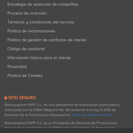
Estrategia de selección de compañías
Proceso de inversión
Términos y condiciones del servicio
Política de reclamaciones
Política de gestión de conflictos de interés
Código de conducta
Información básica para el cliente
Privacidad
Política de Cookies
SITIO SEGURO
Startupxplore PSFP, S.L. es una plataforma de financiación participativa
autorizada por la CNMV (Registro No. 18) conforme a la Ley 5/2015 de
Fomento de la Financiación Empresarial.
Consultar registro oficial
.
Startupxplore PSFP, S.L. es un Proveedor de Servicios de Financiación
Participativa registrado en la CNMV para actividades de financiación