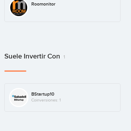
Roomonitor
Suele Invertir Con
1
BStartup10
Coinversiones: 1