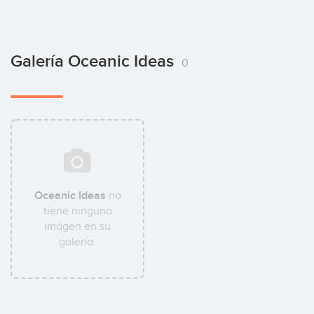
Galería Oceanic Ideas
0
Oceanic Ideas
no
tiene ninguna
imágen en su
galería.