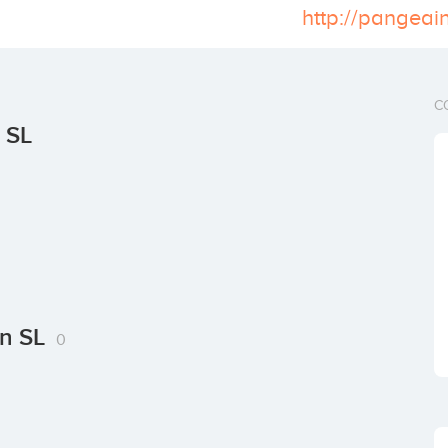
http://pangeai
C
 SL
in SL
0