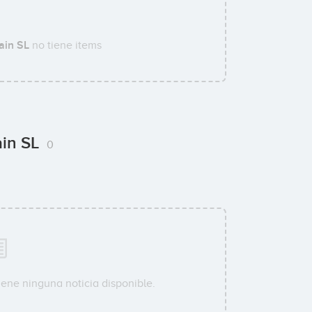
ain SL
no tiene items
ain SL
0
iene ninguna noticia disponible.