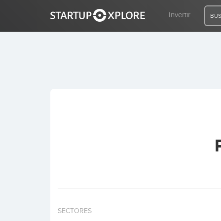
Invertir
BUS
BUSCO FINANCIACIÓN
REGISTRO
ACCESO
Inicio
Invertir
SECTORES