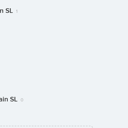
in SL
1
pain SL
0