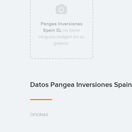
Pangea Inversiones
Spain SL
no tiene
ninguna imágen en su
galería.
Datos Pangea Inversiones Spain
OFICINAS