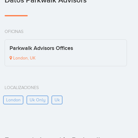
Datos Parkwalk Advisors
OFICINAS
Parkwalk Advisors Offices
London, UK
LOCALIZACIONES
London
Uk Only
Uk