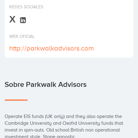
Invertir
REDES SOCIALES
X
WEB OFICIAL
http://parkwalkadvisors.com
Sobre Parkwalk Advisors
Operate EIS funds (UK only) and they also operate the 
Cambridge University and Oxofrd University funds that 
invest in spin-outs. Old school British non operational 
investment style. Stage agnostic.