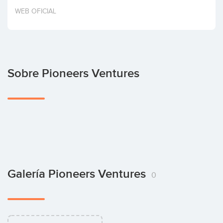
Invertir
WEB OFICIAL
Sobre Pioneers Ventures
Galería Pioneers Ventures
0