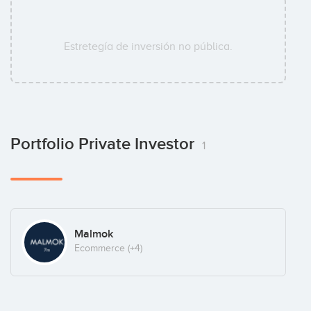
Estretegía de inversión no pública.
Portfolio Private Investor
1
Malmok
Ecommerce
(+4)