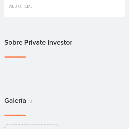
Invertir
WEB OFICIAL
Sobre Private Investor
Galería
0