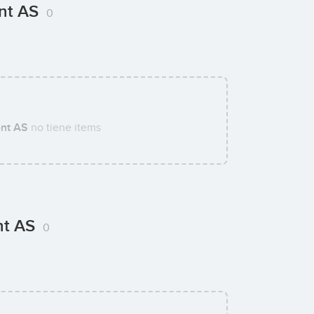
ent AS
0
nt AS
no tiene items
nt AS
0