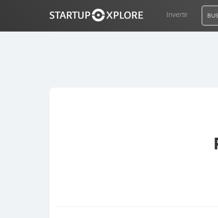
Invertir
BUS
BUSCO FINANCIACIÓN
REGISTRO
ACCESO
Inicio
Invertir