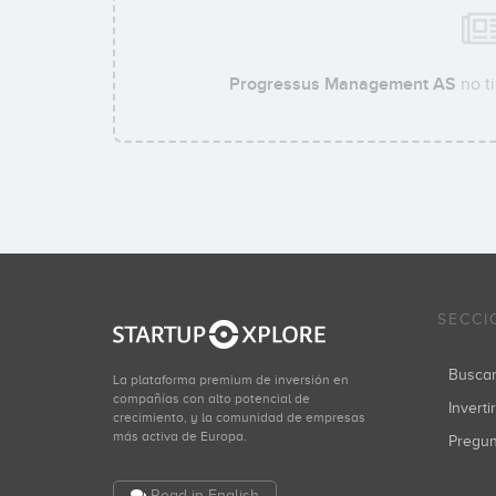
Progressus Management AS
no ti
SECCI
Busca
La plataforma premium de inversión en
compañías con alto potencial de
Inverti
crecimiento, y la comunidad de empresas
más activa de Europa.
Pregu
Read in English