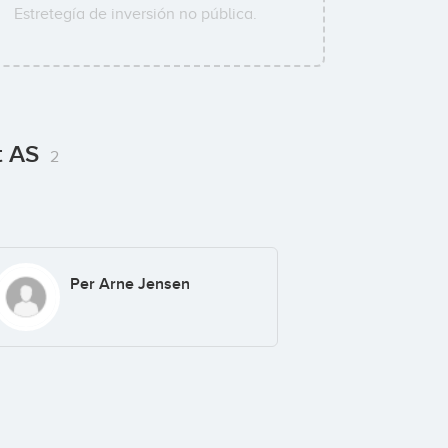
Estretegía de inversión no pública.
t AS
2
Per Arne Jensen