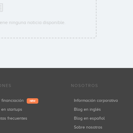
ene ninguna noticia disponible.
ONES
NOSOTROS
r financiación
Información corporativa
NEW
r en startups
Blog en inglés
ntas frecuentes
Blog en español
Sobre nosotros