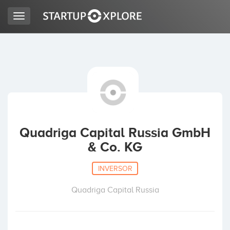
Toggle
navigation
BUSCO FINANCIACIÓN
REGISTRO
ACCESO
Quadriga Capital Russia GmbH
& Co. KG
INVERSOR
Quadriga Capital Russia
Inicio