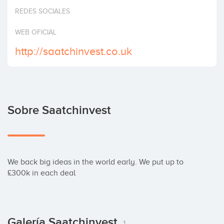
Invertir
REDES SOCIALES
WEB OFICIAL
http://saatchinvest.co.uk
Sobre Saatchinvest
We back big ideas in the world early. We put up to 
£300k in each deal
Galería Saatchinvest
1