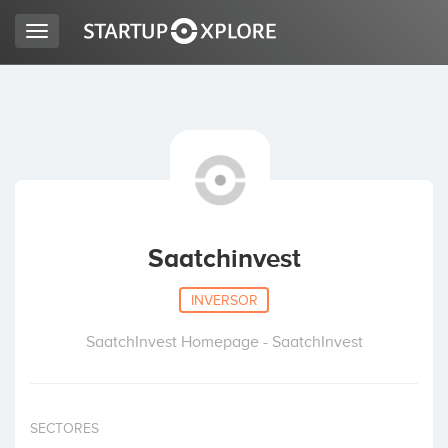
Toggle
navigation
BUSCO FINANCIACIÓN
REGISTRO
ACCESO
Saatchinvest
INVERSOR
SaatchInvest Homepage - SaatchInvest
Inicio
SECTORES