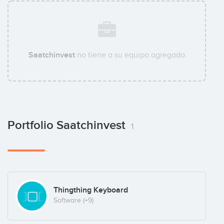
Saatchinvest
no tiene a su equipo agregado
Portfolio Saatchinvest
1
Thingthing Keyboard
Software
(+9)